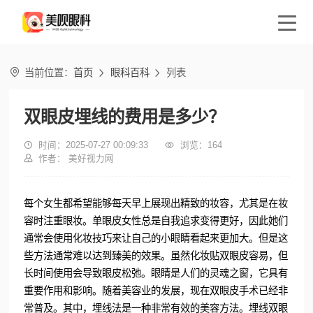

当前位置：
首页
眼科百科
列表


双眼皮埋线的费用是多少？

时间：2025-07-27 00:09:33

浏览：
164

作者： 美好视力网
每个女生都希望能够每天早上展现出精致的妆容，尤其是在妆
容时注重眼妆。单眼皮女性总是自我追求变得更好，因此她们
通常会使用化妆技巧来让自己的小眼睛看起来更加大。但是这
些方法通常难以达到臻美的效果。虽然化妆贴双眼皮容易，但
长时间使用会导致眼皮松弛。眼睛是人们的灵魂之窗，它具有
重要作用和影响。随着美容业的发展，现在双眼皮手术已经非
常普及。其中，埋线法是一种非常有效的美容方法。埋线双眼