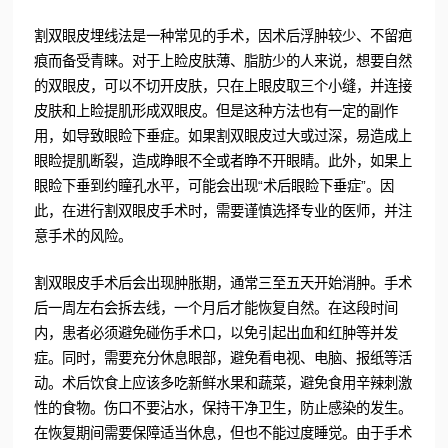
割双眼皮埋线法是一种常见的手术，因术后浮肿较少、不留疤
痕而备受青睐。对于上睑皮肤薄、脂肪少的人来说，想要自然
的双眼皮，可以不切开皮肤，只在上眼皮取三个小缝，并连接
皮肤和上睑提肌形成双眼皮。但是这种方法也有一定的副作
用，如导致眼睑下垂症。如果割双眼皮过大或过深，易造成上
眼睑提肌断裂，造成睁眼不全或者睁不开眼睛。此外，如果上
眼睑下垂到约瞳孔水平，可能会出现“术后眼睑下垂症”。因
此，在进行割双眼皮手术时，需要谨慎选择专业的医师，并注
意手术的风险。
割双眼皮手术后会出现肿胀期，通常三至五天开始消肿。手术
后一周左右会拆去线，一个月后才能恢复自然。在这段时间
内，患者必须避免碰伤手术口，以免引起出血和红肿等并发
症。同时，需要充分休息眼部，避免看电视、电脑、报纸等活
动。术后饮食上应该多吃新鲜水果和蔬菜，避免食用辛辣刺激
性的食物。伤口不要沾水，保持干净卫生，防止感染的发生。
在恢复期间需要保障适当休息，但也不能过度睡觉。由于手术